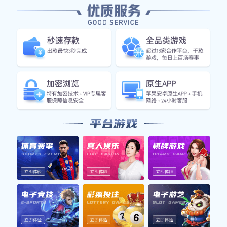
览。
1、曼联阵容变化解析
在本场比赛中，曼联的大名单显然有了一些重
要调整，这引起了球迷们极大的关注。主帅在
赛季初期就面临着伤病和状态不佳的问题，因
此在人员选择上必须更加谨慎。近期表现出色
的新援和年轻球员被提拔上场，使得整体阵容
焕然一新。
尤其是在攻击线上，曼联的新前锋展现出了强
劲的势头，他在之前几场比赛中的表现让人刮
目相看。这位前锋不仅速度快，而且具备良好
的终结能力，为球队注入了新的活力。此外，
中场核心位置也出现了一些变动，老将与年轻
小将之间的搭配给球队带来了不同的战术灵活