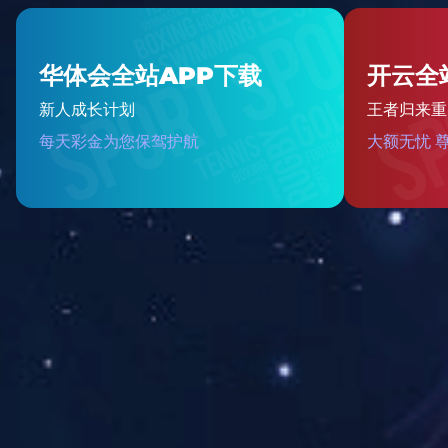
法国退役足球明星盘
2025-12-20 23:15:20
本文将对法国退役足球明星进行盘点
职业生涯及其对足球界的贡献。文章
亨利和巴特兹等，他们不仅在俱乐部
卓越的实力。接着，将从四个方面详
表现、俱乐部生涯以及退役后的影响
员如何塑造了现代足球，并为后辈树
1、球员个人背景与成
法国足球历史上涌现出许多杰出的球
他出生于1972年，早期在波尔多