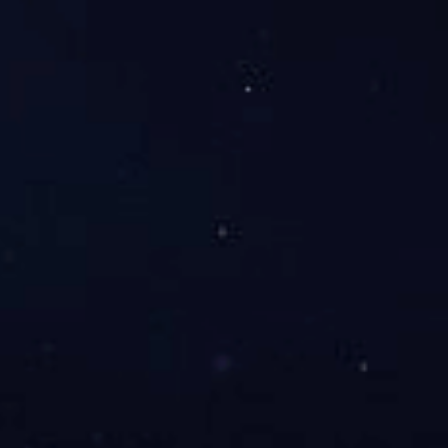
找到我们
厦门市匆曲仙境115号