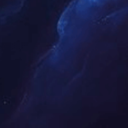
之路，此后效力过多支顶级球队，包括曼联
，也让自己成为了一名世界级门将。虽然他
献依然不可小觑，让人铭记于心。
传承
而是积极投身于教练事业。他先后担任皇家
队赢得多个冠军，包括三连冠的欧冠奖杯。
智慧，也展示出他对年轻球员培养的重要
过不同途径向年轻一代传授自己的经验和技
同时致力于推广足球运动，让更多孩子能够
会。此外，他也担任评论员，用专业见解分