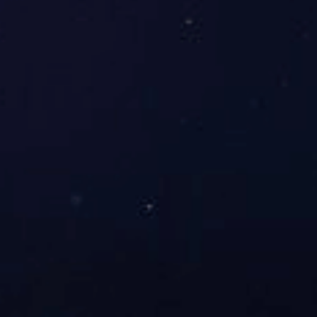
积分榜首位
背后的故事
网站地图
页
XML