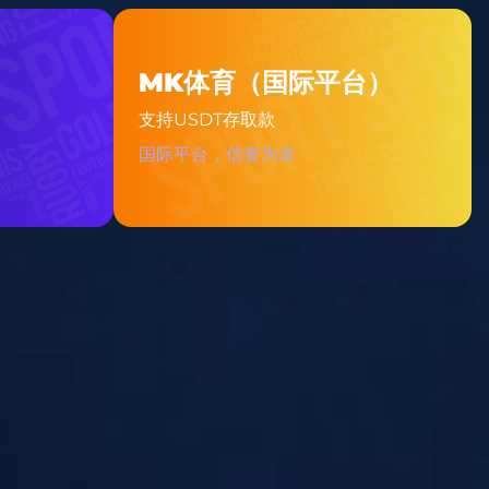
导航
集团首页
介绍lehu乐虎国际
体育热点
体育明星