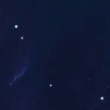
界足球先生，并以其优雅的技术和卓越的视
型中场，更是在关键比赛中屡次扮演英雄角
被誉为法国足球历史上最伟大的前锋之一。
期创造了多个纪录，是英超联赛历史上的最佳射
著称，其职业生涯横跨多个顶级联赛，为各