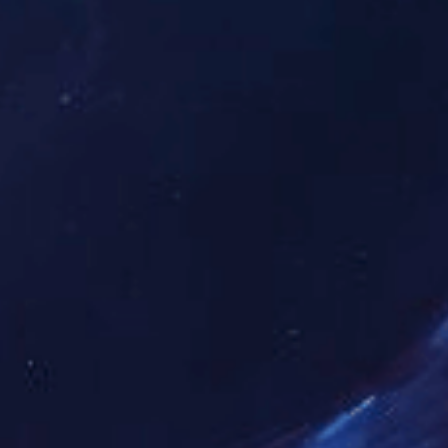
2026-01-09 18:21:55
在操场上绘制足球明星的精
彩瞬间与青春梦想
2026-01-04 16:43:58
怀念那些曾经辉煌的过逝足
球明星们的传奇故事与影响
2025-12-25 03:44:11
足球明星谱写的旋律与激情
交织的歌曲之旅
2025-12-24 10:02:28
足球明星匹克的妻子揭秘她
的生活与事业背后的故事
2025-12-23 16:43:40
回顾辉煌岁月致敬曾经的中
国足球明星们的奋斗与荣耀
2025-12-23 00:23:46