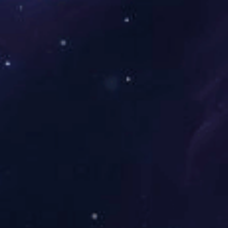
析比赛，为观众提供更深入的信息。
巴特兹则选择参与各种慈善活动，通
人参与体育运动。同时他还参加一些
以此激励年轻人追求梦想，无论是在
弃希望。
总结：
综合来看，这些退役足球明星不仅凭
身努力推动着法国乃至全球足球的发
们都留下深刻印记，让世人为之倾倒
出他们对这项运动无尽热爱的延续，
求。
最后，通过回顾这些传奇人物，我们
奋斗和执着追求结果所铸成。这份精
前，共同书写属于他们自己的辉煌篇