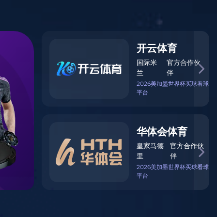
服务
沟通lehu乐虎国际官网
立即预约