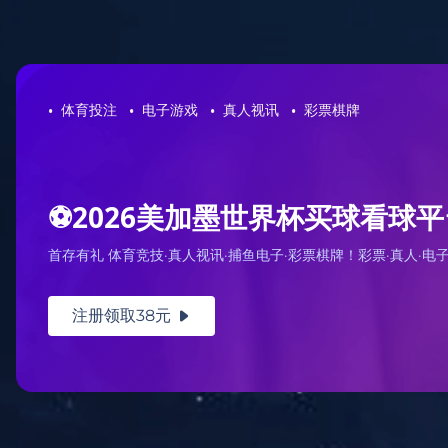
厦门市匆曲仙境115号
m
集团首页