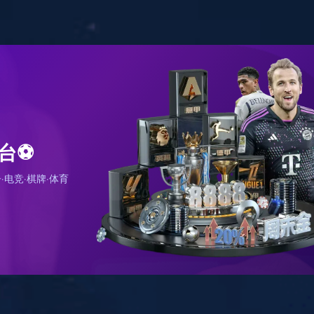
pujpuzjq@163.com
介绍lehu乐虎国际
体育热点
体育明星
集团
体育热点
首页
体育热点