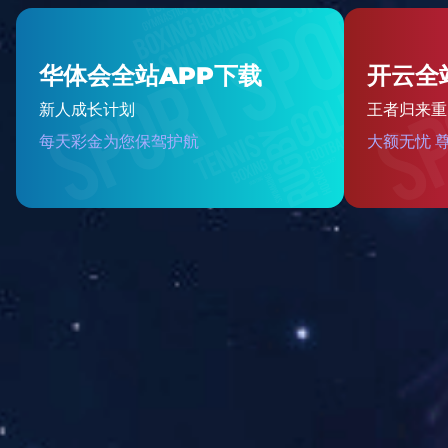
尼古拉约基奇：篮球
之路
2025-10-06 00:43:53
尼古拉・约基奇，这位来自塞尔维亚
赛智商，迅速崛起为NBA赛场上不
在篮球运动中的非凡表现与成就，包
特的比赛风格以及对篮球文化的深远
努力与坚持，成为历史传奇的一部分
激励无数年轻人的榜样，他用自己的
1、早期生涯与成长历
尼古拉・约基奇出生于1995年2月