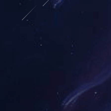
2012年，他加盟了塞尔维亚国内
得到了更多锻炼机会，并帮助球队赢
技术水平，也让他积累了丰富的大赛
2、进入NBA后的辉
2015年，约基奇以第41顺位被丹
联盟，他并未受到太多关注，但凭借
得了教练和队友们的信任。他在场上
2019年，是约基奇职业生涯的重
绩，以全面的数据表现令全联盟震惊
选全明星阵容，不仅证明了自己的实