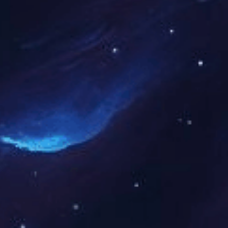
lehu乐虎国际官方网站
4、影响力与未来展望
尼古拉・约基奇不仅是一名优秀运动
过自身努力实现梦想，不断激励着全
活动，通过慈善事业回馈社会，用实
同时，作为一名国际球员，约基奇也
系的发展。他向世人展示，只要努力
此外，他也为年轻一代树立了榜样，
展望未来，随着年龄增长与经验积累
论是在个人发展还是带动球队前行方
故事，将继续书写属于自己的历史篇
总结：