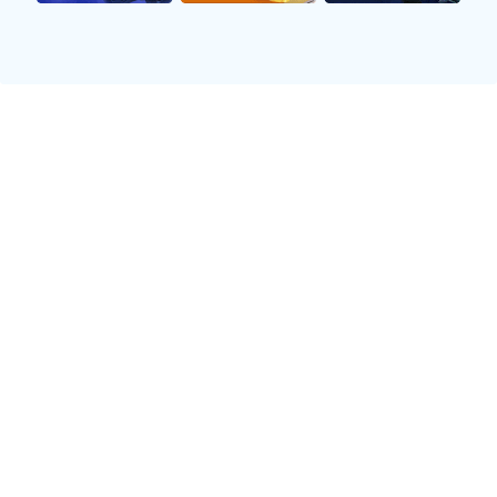
综合考虑，两队近期状态可以说是水火不容。
帕拉梅斯希望继续保持良好的势头，而戈亚斯
则需要尽快调整以应对即将到来的困难局面。
因此，这场较量不仅是实力之争，更是心理素
质和适应能力的较量。
2、战术风格与阵型比较
从战术层面来看，帕拉梅斯倾向于采用控制型
打法，他们注重中场控球，通过细腻传递来撕