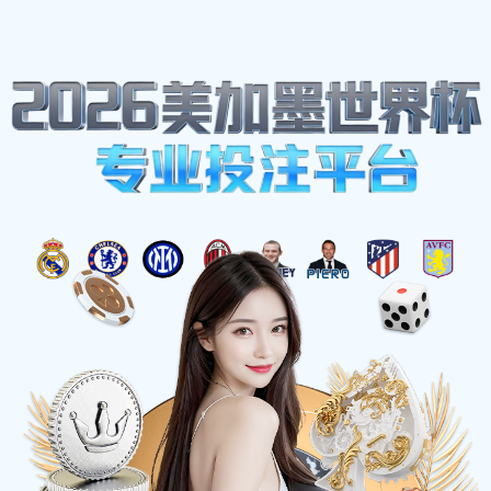
厦门市匆曲仙境115号
mpujpuzjq@163.com
体育热点
首页
体育热点