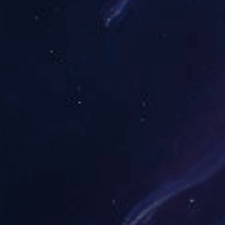
此外，这场焦点战还将吸引大量媒体
rivalries，更因为这是一场年
任何一方都不愿意轻易放弃宝贵的胜
2、两队近期状态
雷霆目前正处于良好的竞技状态。在
力和稳健的防守能力。尤其是在快速
灵活性强的特点，多次打乱对手防线
体攻防转换更加流畅。
公牛虽然遭遇了一些起伏，但随着核
奏。在最近的一些比赛中，公牛展现