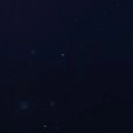
队合作的魅力
网站地图
页
XML
hu乐虎国际
点
星
务