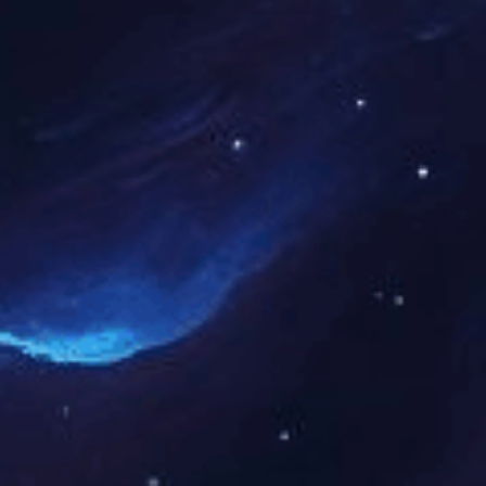
局观与稳定投篮能力，是帮助公牛打
鲁索也是一个值得关注的人物，他能
进入状态，对手将会感到极大的困扰
lehu乐虎国际
4、比赛预测与分析
综合考虑双方近期状态及关键球员表
管雷霆拥有较好的阵容深度及更高昂
面对主教练知道如何调动全队积极性
紧张刺激的一幕。
从历史交锋来看，两支球队互有胜负
交锋无论结果如何，都将在心理层面
段，对于整局比赛走势至关重要。
因此，对于喜爱篮球运动的人士而言