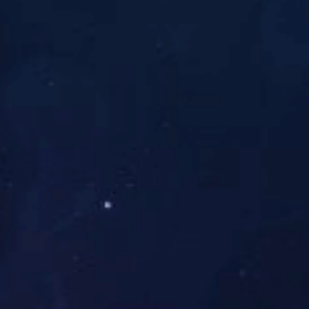
集团服务
沟通lehu乐虎国际官网
热门新闻
北京足球队积分榜领跑80分
争夺冠军赛荣耀在即
2026-01-09 21:00:33
科比与梅西同台竞技的传奇
时刻与体育精神的交融