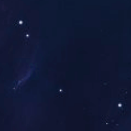
名。目前，雷霆在赛季初期展现出了强大的
领下，更是令人刮目相看。赢得这场客场之
中的信心。
要的比赛。他们需要通过不断地赢球来提升
好准备。公牛曾经被认为是东部的一支强
切需要找到恢复竞争力的方法。主场作战也