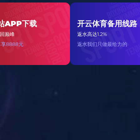
点战雷霆客场挑战公牛期待精彩
将迎来一场备受瞩目的焦点战役，由俄克拉荷马城
比赛不仅是两支球队之间的精彩对决，也是
赛季中表现出色，年轻球员们逐渐成熟，而
力寻找重回胜利轨道的机会。本文将从四个
队近期状态、关键球员分析以及比赛预测，
凡的意义。对于雷霆来说，他们希望通过这