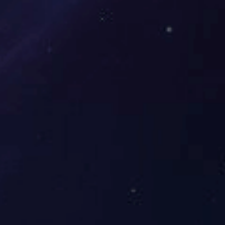
绝伦、激情四射的不凡之夜。而最终胜者，
，让我们共同期待这一切！
hup; it represents the aspirations of both
eason. 雷霆渴望继续向前推进，而公牛则希望借此机会
2月18日成为一个值得铭记的重要日子。
最后谁笑到最后，都必将成为NBA历史上又
天，共同见证属于篮球迷们的不朽时刻！
回顾