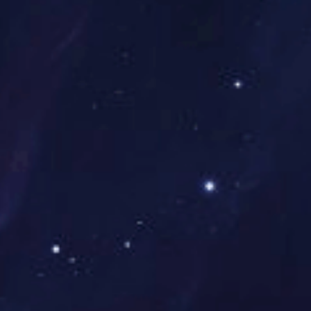
和球迷的关注，不仅仅是因为两队间的历史
轻天才与老练经验交锋的较量。尤其是在这个阶段，
利。
过去几场比赛中，他们展现了极强的进攻火
反击方面，雷霆利用他们年轻成员速度快、
。此外，球队内外线配合愈发默契，使得整
心球员逐渐回归，他们也开始找回自己的节
出了不错的团队合作精神，通过传导篮球来