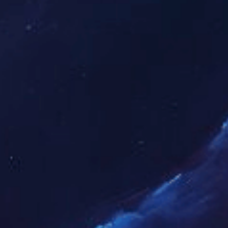
2026-01-09 18:21:55
在操场上绘制足球明星的精
彩瞬间与青春梦想
2026-01-04 16:43:58
怀念那些曾经辉煌的过逝足
球明星们的传奇故事与影响
2025-12-25 03:44:11
足球明星谱写的旋律与激情
交织的歌曲之旅
2025-12-24 10:02:28
足球明星匹克的妻子揭秘她
的生活与事业背后的故事
2025-12-23 16:43:40
回顾辉煌岁月致敬曾经的中
国足球明星们的奋斗与荣耀
2025-12-23 00:23:46