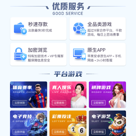
和进球能力让对手防不胜防，而他的存在也使
得球队的整体战术得以有效运转。正当球队在
联赛中高歌猛进时，伤病却不期而至。
第一场没有这位球星出战的比赛，巴萨遇上了
一支实力不俗的对手。虽然赛前教练对球员们
进行了细致的战术布置，试图通过团队协作来
弥补核心球星的缺席，但事实证明，球队的战
术执行力受到了严重的影响。进攻端缺乏往日
的锐利，防守端也因缺少了核心球员的组织而
出现多次失误，最终导致了比赛的失利。