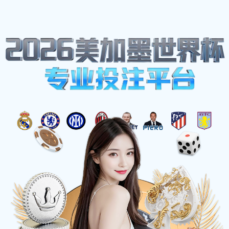
厦门市匆曲仙境115号
mpujpuzjq@163.com
体育热点
首页
体育热点