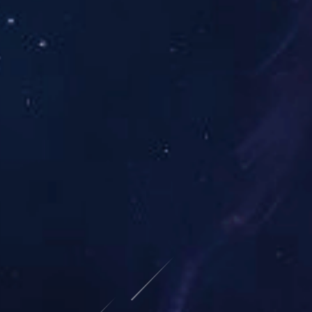
感觉，尤其是在主场作战时，往往能
有所改善，减少了失误，为球队赢得
面对更多质疑与压力，以确保在这个
相较而言，勒阿近期状态同样不容小
强的韧性，无论是面对强队还是弱队
中，他们有着较好的适应能力，使得
一因素无疑会成为他们挑战洛里昂的