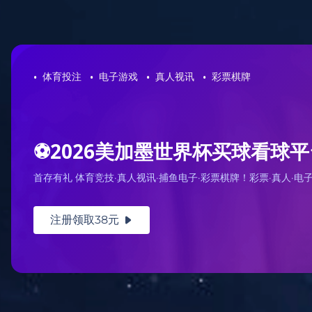
厦门市匆曲仙境115号
m
集团首页