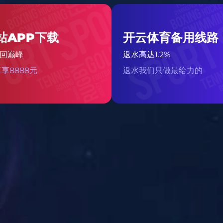
，期待一场精彩的法甲对决
在主场迎战勒阿。这场比赛引发了广泛的关
中的表现，也因为其背后蕴含的激烈竞争和
望借助主场之利争取胜利，而勒阿则希望能
将从四个方面深入探讨这场备受瞩目的对
锋记录、战术部署及球员表现，以及比赛对
为读者呈现出更为全面的赛事前景。
赛中表现相对稳定。他们在进攻端逐渐找回