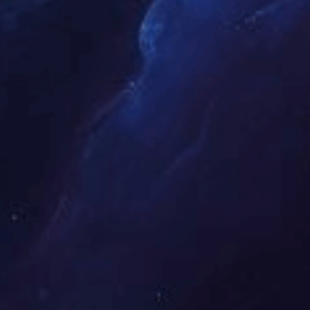
，每位球员都必须全力以赴，用实际行动证
定基础。
发展的影响
各自未来发展的重要节点。如果洛里昂成功
在积分榜上的位置，为接下来的赛事奠定良
使整个团队朝着更高目标奋勇向前。
胜利，这对于他们接下来的一系列赛事来
仅可以积累积分，还有助于提升团队凝聚力
加从容不迫。此外，也让外界重新审视他们
。
分层面，它关乎球队未来走势，也是检验两
的较量无疑会让整场比赛充满悬念，让人期