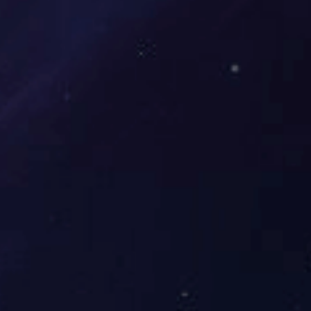
阿”的法甲大战，将是一场激烈且充满悬念的较
，到战术部署及球员表现，再到这次比拼对
体现了足球运动中的精彩与复杂性。这些因
卷，让人倍感期待。
match will leave an indelible mark on本赛季法
喜爱足球的人们一次难忘而美好的观赏体
能展现出最佳水准，为观众奉献一场精彩绝