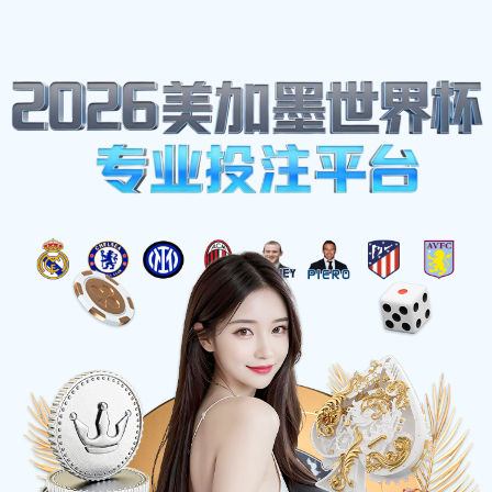
厦门市匆曲仙境115号
mpujpuzjq@163.com
体育明星
首页
体育明星