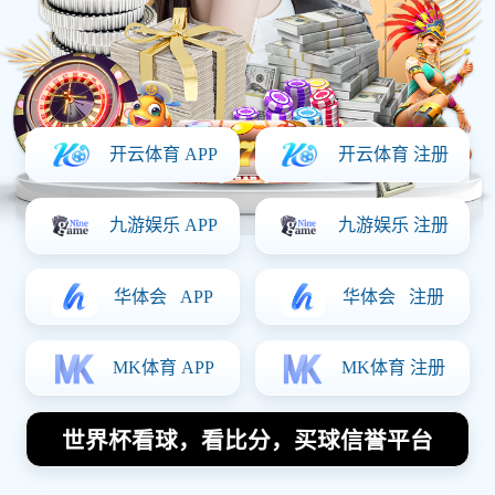
重庆篮球队在城市联赛中的个人能
力分析与表现评估
2025-10-15 17:43:47
本文将对重庆篮球队在城市联赛中的个人能力
进行全面分析与表现评估。首先，从球员的基
本素质出发，探讨其身体条件和技术水平对比
赛表现的影响；接着，分析团队配合与个人发
挥之间的关系，强调合作的重要性；随后，将
关注心理素质以及如何应对比赛压力，这对于
提升个人能力和团队整体表现至关重要；最
后，对重庆篮球队在联赛中的战术执行力进行
评估，以了解不同战术体系下球员的适应与发
挥情况。通过这四个方面的深入分析，旨在为