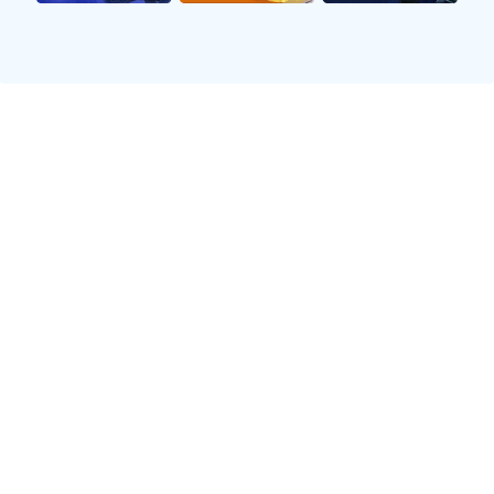
契迅速响应。这种实时的信息传递，使得整个
团队能够在瞬息万变的比赛环境中保持高度的
一致性，最大限度地发挥个人及集体能力。
最后，不同位置球员之间也能有效地进行角色
分工与合作。在双打项目中，一名主攻手与一
名防守者之间需要形成清晰而高效的协作关
系，通过不断磨合来提升场上配合效果。从而