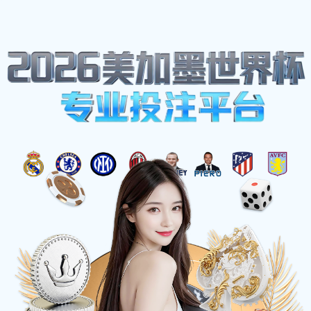
厦门市匆曲仙境115号
mpujpuzjq@163.com
体育明星
首页
体育明星