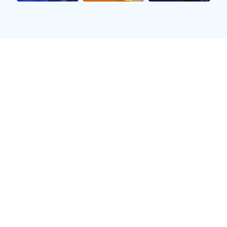
下半场开始后，利物浦主帅克洛普进行了人员
调整，换上了进攻球员希望能够挽回劣势。巴
黎圣日耳曼的防守做得十分到位，几乎没有给
利物浦任何机会。第60分钟，内马尔再度发
威，他在禁区内的一次巧妙过人后，左脚劲射
破门，将比分扩大为3:0。利物浦的球迷们彻
底沉默了。
尽管比赛进入尾声阶段，利物浦终于依靠菲尔
米诺的一次反击机会扳回一城，但3:1的比分
已无济于事。这场惨败让利物浦的欧冠出线形
势变得极其复杂。在小组赛仅剩一轮的情况
下，红军必须在最后一场比赛中全力争胜，才