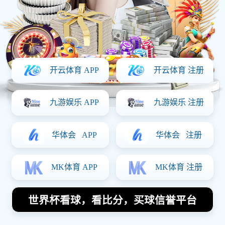
坦珀利与竞技俱乐部的精彩对决揭
示足球战术与团队合作的魅力
2025-08-13 00:45:24
本文将深入探讨坦珀利与竞技俱乐部之间的精
彩对决，着重揭示足球战术与团队合作在现代
足球中的魅力。通过分析这场比赛，我们不仅
能看到两支球队在技术上的较量，更能体会到
战术布置、球员间默契配合的重要性。文章将
从四个方面进行详细阐述：首先是战术布局的
巧妙设计，其次是团队合作的无缝衔接，再者
是关键球员的影响力，最后探讨比赛中的心理
素质和应变能力。通过这些角度，我们能够更
全面地理解这场比赛所传递出的精髓，以及其