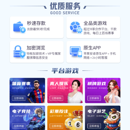
1、历史交锋记录分析
两支球队之间的历史交锋记录为本场比赛增添
了不少看点。近几年来，利物浦在面对斯旺西
时展现出了一定的优势，无论是在主场还是客
场，他们都能取得可观的成绩。这种对阵历史
不仅增强了利物浦球员的信心，也让他们在战
斗之前就占据了一定心理优势。
然而，斯旺西也并非易于之辈，在过去的一些
重要赛事中，他们曾经给利物浦制造过麻烦。
在一些关键时刻，斯旺西凭借顽强拼搏和精准
配合打破了对手防线，因此对于这场比赛，双
方都不敢掉以轻心。