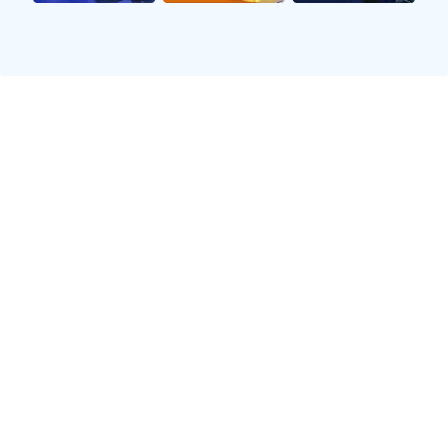
综合来看，虽然历史数据支持利物浦，但每一
场比赛都是新的挑战。球队需要认真对待，对
手也有可能利用这一点来争取好结果。因此，
这样的背景下，两队都希望能够在这一轮中取
得胜利，书写新的篇章。
2、利物浦近期状态评估
目前，利物浦正处于一个良好的竞技状态。他
们在最近几轮赛事中表现出色，不仅进攻火力